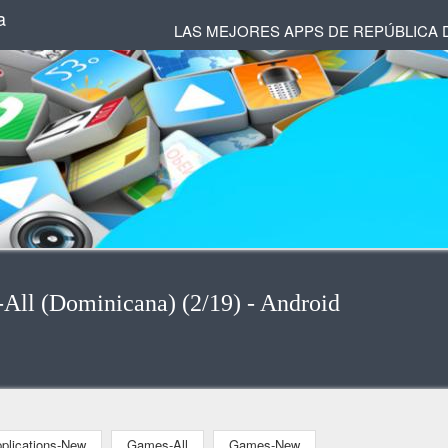
a
LAS MEJORES APPS DE REPÚBLICA 
-All (Dominicana) (2/19) - Android
plications-New
Games-All
Games-New