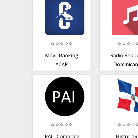
Móvil Banking
Radio Repúb
ACAP
Dominican
Emisoras 
radio F
PAI - Compra y
Historia