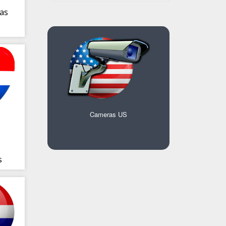
as
Cameras US
s