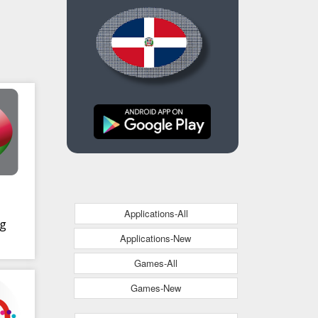
Applications-All
ng
Applications-New
l
Games-All
Games-New