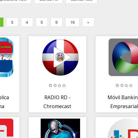
3
4
5
6
19
»
lica
RADIO RD -
Móvil Banki
na
Chromecast
Empresaria
Grabadora
BHD León
Emisora
Dominicana