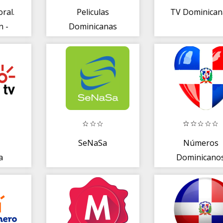
ral.
Peliculas
TV Dominican
n -
Dominicanas
 -
Gratis
SeNaSa
Números
a
Dominicano
na