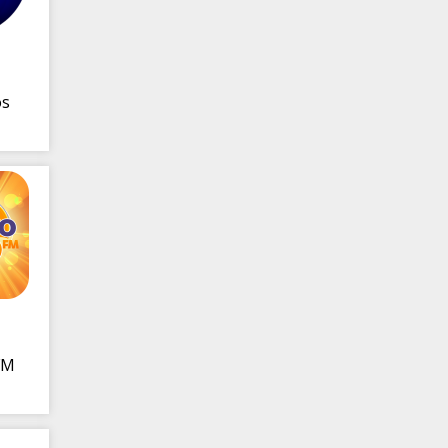
os
FM