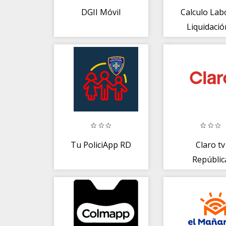
DGII Móvil
Calculo Labo
Liquidació
Impuestos
Regalía
Tu PoliciApp RD
Claro tv
Repúblic
Dominica