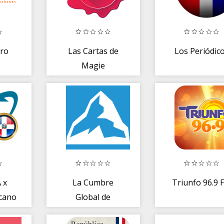
ro
Las Cartas de
Los Periódic
Magie
 x
La Cumbre
Triunfo 96.9 
cano
Global de
Liderazgo