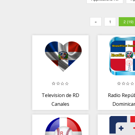
«
1
2 (19)
Television de RD
Radio Repúb
Canales
Dominica
Dominicanos
2020