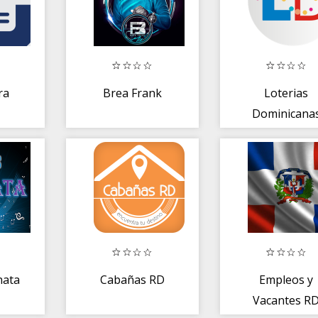
ra
Brea Frank
Loterias
Dominicana
na
hata
Cabañas RD
Empleos y
Vacantes R