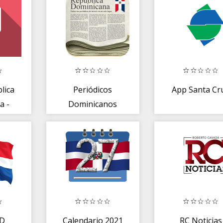
lica
Periódicos
App Santa Cr
a -
Dominicanos
de
M
RD
Calendario 2021
RC Noticias